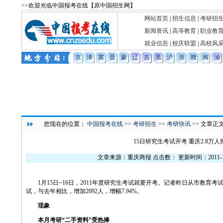
>>欢迎光临中国报考在线【原中国招生网】
网站首页
|
招生信息
|
考研招
新闻资讯
|
高等教育
|
职业教
就业信息
|
校庆联盟
|
高校风
京
津
冀
晋
蒙
辽
吉
黑
沪
浙
赣
闽
渝
您现在的位置：
中国报考在线
>>
考研招生
>>
考研快讯
>> 文章正
15日研究生考试开考 重庆2.8万人
文章来源：重庆商报 点击数：
更新时间：2011-1
1月15日~16日，2011年度研究生考试就要开考。记者昨日从市教育考试
试，与去年相比，增加2092人，增幅7.94%。
现象
本月考研“二手资料”受热捧