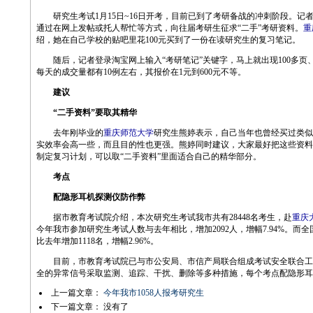
研究生考试1月15日~16日开考，目前已到了考研备战的冲刺阶段。记
通过在网上发帖或托人帮忙等方式，向往届考研生征求“二手”考研资料。
重
绍，她在自己学校的贴吧里花100元买到了一份在读研究生的复习笔记。
随后，记者登录淘宝网上输入“考研笔记”关键字，马上就出现100多页、
每天的成交量都有10例左右，其报价在1元到600元不等。
建议
“二手资料”要取其精华
去年刚毕业的
重庆师范大学
研究生熊婷表示，自己当年也曾经买过类似
实效率会高一些，而且目的性也更强。熊婷同时建议，大家最好把这些资料
制定复习计划，可以取“二手资料”里面适合自己的精华部分。
考点
配隐形耳机探测仪防作弊
据市教育考试院介绍，本次研究生考试我市共有28448名考生，赴
重庆
今年我市参加研究生考试人数与去年相比，增加2092人，增幅7.94%。而全国
比去年增加1118名，增幅2.96%。
目前，市教育考试院已与市公安局、市信产局联合组成考试安全联合工
全的异常信号采取监测、追踪、干扰、删除等多种措施，每个考点配隐形耳
上一篇文章：
今年我市1058人报考研究生
下一篇文章： 没有了