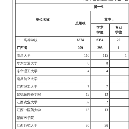
博士生
单位名称
其中：
总规模
学术
专业
学位
学位
一、高等学校
6374
6354
20
江西省
299
298
1
南昌大学
116
115
1
华东交通大学
8
8
东华理工大学
4
4
南昌航空大学
江西理工大学
7
7
景德镇陶瓷学院
13
13
江西农业大学
32
32
江西中医药大学
13
13
赣南医学院
江西师范大学
36
36