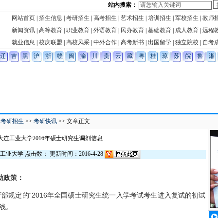
站内搜索：
】
网站首页
|
招生信息
|
考研招生
|
高考招生
|
艺术招生
|
培训招生
|
军校招生
|
教师
新闻资讯
|
高等教育
|
职业教育
|
外语教育
|
民办教育
|
基础教育
|
成人教育
|
远程
就业信息
|
校庆联盟
|
高校风采
|
中外合作
|
高考新书
|
出国留学
|
独立院校
|
自考
辽
吉
黑
沪
浙
赣
闽
渝
川
贵
云
藏
粤
桂
琼
苏
皖
鲁
湘
>
考研招生
>>
考研快讯
>> 文章正文
大连工业大学2016年硕士研究生调剂信息
工业大学 点击数：
更新时间：2016-4-28
助政策：
规定的“2016年全国硕士研究生统一入学考试考生进入复试的初试
线。