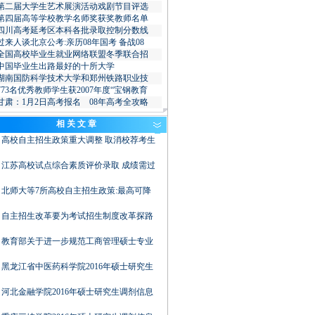
第二届大学生艺术展演活动戏剧节目评选
第四届高等学校教学名师奖获奖教师名单
四川高考延考区本科各批录取控制分数线
过来人谈北京公考:亲历08年国考 备战08
全国高校毕业生就业网络联盟冬季联合招
中国毕业生出路最好的十所大学
湖南国防科学技术大学和郑州铁路职业技
773名优秀教师学生获2007年度“宝钢教育
甘肃：1月2日高考报名 08年高考全攻略
相 关 文 章
高校自主招生政策重大调整 取消校荐考生
江苏高校试点综合素质评价录取 成绩需过
北师大等7所高校自主招生政策:最高可降
自主招生改革要为考试招生制度改革探路
教育部关于进一步规范工商管理硕士专业
黑龙江省中医药科学院2016年硕士研究生
河北金融学院2016年硕士研究生调剂信息