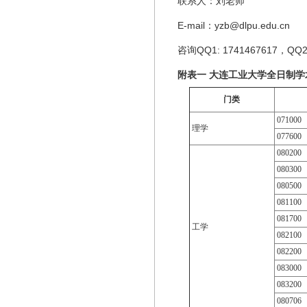
联系人：刘老师
E-mail：yzb@dlpu.edu.cn
咨询QQ1: 1741467617，QQ2：
附表一 大连工业大学全日制
门类
071000
理学
077600
080200
080300
080500
081100
081700
工学
082100
082200
083000
083200
080706