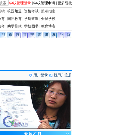
学校管理登录
|
学校管理申请
|
更多院校
招聘
|
校园频道
|
资格考试
|
报考指南
教育
|
国际教育
|
学历查询
|
会员学校
成考
|
助学贷款
|
学校图书
|
教育博客
鄂
豫
陕
甘
宁
青
港
澳
台
新
用户登录
新用户注册
专 题 栏 目